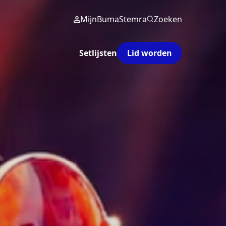
MijnBumaStemra
Zoeken
Setlijsten
Lid worden