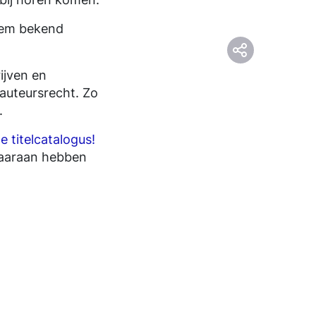
dem bekend
ijven en
auteursrecht. Zo
.
 titelcatalogus!
daaraan hebben