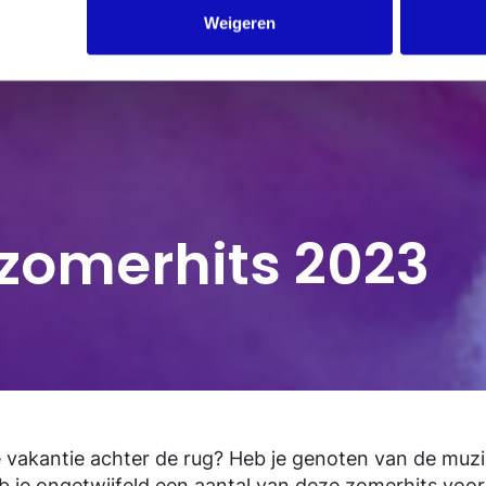
Weigeren
zomerhits 2023
ke vakantie achter de rug? Heb je genoten van de muzi
b je ongetwijfeld een aantal van deze zomerhits voo