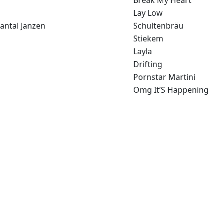
Lay Low
antal Janzen
Schultenbräu
Stiekem
Layla
Drifting
Pornstar Martini
Omg It’S Happening
reek
Nooit Meer Regen
Sliden
Head Held High
& Hannah Mae
Wat Wil Je Van Mij
encies
The Feeling
nkhorst
Amalia
Noodgeval
Zin In De Zomer Man
Ladada (Mon Dernier M
Verleden Tijd