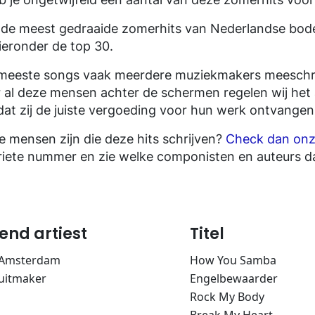
de meest gedraaide zomerhits van Nederlandse bo
eronder de top 30.
e meeste songs vaak meerdere muziekmakers meeschr
al deze mensen achter de schermen regelen wij het 
at zij de juiste vergoeding voor hun werk ontvangen
e mensen zijn die deze hits schrijven?
Check dan onze
riete nummer en zie welke componisten en auteurs 
end artiest
Titel
s Amsterdam
How You Samba
uitmaker
Engelbewaarder
Rock My Body
Break My Heart