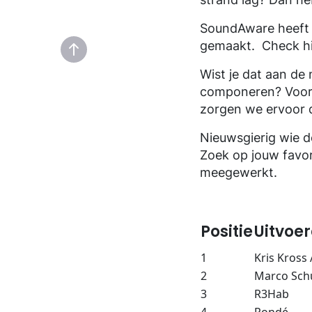
SoundAware heeft 
gemaakt. Check hi
Wist je dat aan d
componeren? Voor 
zorgen we ervoor d
Nieuwsgierig wie d
Zoek op jouw favo
meegewerkt.
Positie
Uitvoer
1
Kris Kros
2
Marco Sch
3
R3Hab
4
Rondé