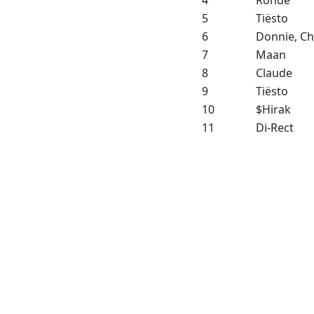
5
Tiësto
6
Donnie, Ch
7
Maan
8
Claude
9
Tiësto
10
$Hirak
11
Di-Rect
12
Suzan & F
13
Antoon
14
Sera
15
Metejoor 
16
Lost Frequ
17
Wesly Bro
18
Goldband
19
Bizzey
20
Claude
21
Flemming