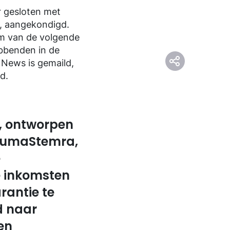
r gesloten met
, aangekondigd.
rm van de volgende
ebbenden in de
c News is gemaild,
d.
, ontworpen
 BumaStemra,
e
e inkomsten
rantie te
d naar
en