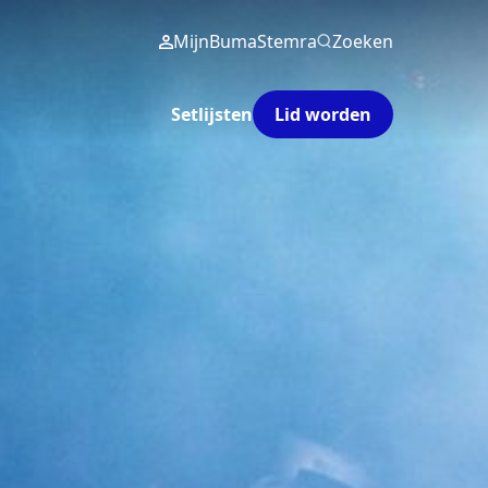
MijnBumaStemra
Zoeken
Setlijsten
Lid worden