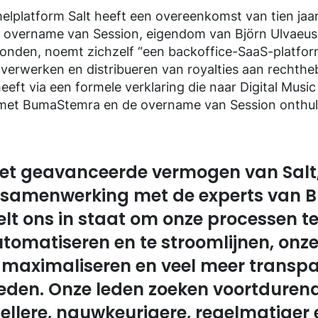
elplatform Salt heeft een overeenkomst van tien jaa
overname van Session, eigendom van Björn Ulvaeus
 Londen, noemt zichzelf “een backoffice-SaaS-platfo
 verwerken en distribueren van royalties aan rechth
eft via een formele verklaring die naar Digital Musi
et BumaStemra en de overname van Session onthul
et geavanceerde vermogen van Salt
 samenwerking met de experts van
elt ons in staat om onze processen t
tomatiseren en te stroomlijnen, onz
 maximaliseren en veel meer transpa
eden. Onze leden zoeken voortduren
ellere, nauwkeurigere, regelmatiger 