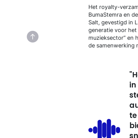
Het royalty-verzam
BumaStemra en de 
Salt, gevestigd in
generatie voor het
muzieksector” en he
de samenwerking m
"H
in
st
au
te
bi
sn