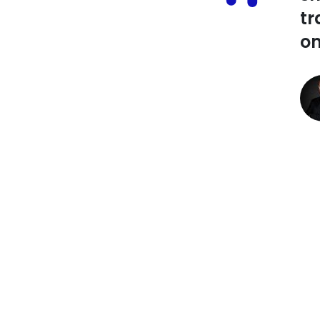
tr
om
Ondertussen komt 
samenwerkingsplat
creatie prioritee
eigenaar van Musii
publiekelijk beken
overname wat betre
compensatie voor 
onvergelijkbare roy