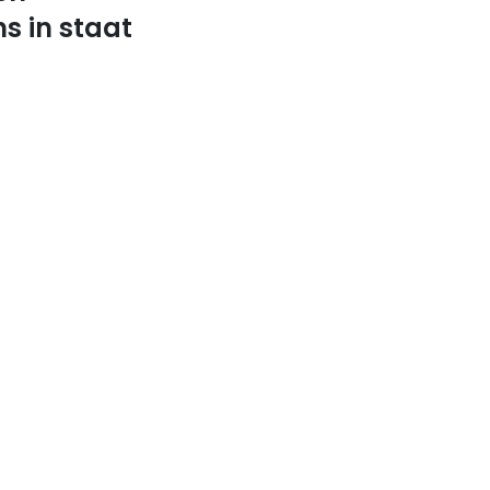
s in staat
at het credits- en
bij het punt van
ndCloud, de
ssion niet
nis van de
ke erkenning en
n van