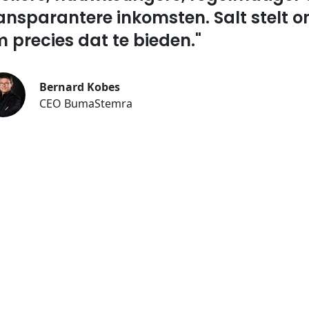
ansparantere inkomsten. Salt stelt on
 precies dat te bieden."
Bernard Kobes
CEO BumaStemra
de overname van Session ongeveer vijf maanden nad
form, dat de verzameling van nauwkeurige metadata 
rt, een samenwerkingsovereenkomst onthulde met Sou
o. Hoewel de financiële details van de verkoop van Se
d zijn gemaakt, benadrukte Salt de vermeende beteke
ft het brengen van “een nieuwe generatie van eerlij
alle muziek makers en rechthebbenden” en het make
alties tot een probleem uit het verleden.