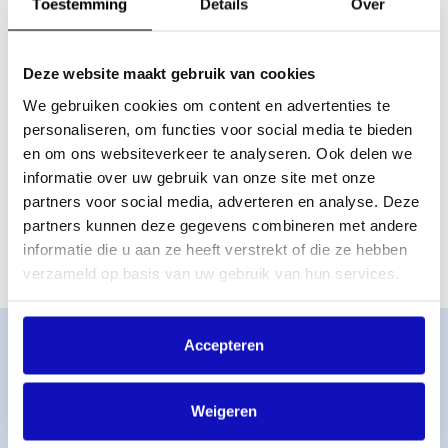
Toestemming
Details
Over
Wil je erbij zijn? Vul dan het formulier hieronder in
.
Het is ook mogelijk om te meeten met een van onze
Deze website maakt gebruik van cookies
collega’s! Stuur even een berichtje aan
communicatiepr@bumastemra.nl
We gebruiken cookies om content en advertenties te
en we koppelen je aan de
juiste persoon.
personaliseren, om functies voor social media te bieden
en om ons websiteverkeer te analyseren. Ook delen we
informatie over uw gebruik van onze site met onze
partners voor social media, adverteren en analyse. Deze
Meld je aan voor de netwerkborrel bij SXSW
partners kunnen deze gegevens combineren met andere
informatie die u aan ze heeft verstrekt of die ze hebben
verzameld op basis van uw gebruik van hun services.
Word lid
Accepteren
MijnBumaStemra
Licentie afsluiten
Weigeren
Titelcatalogus