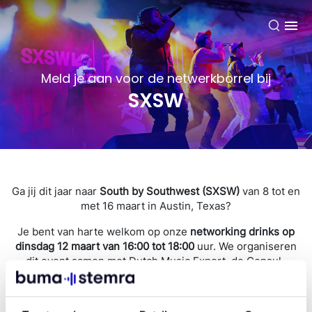
NL
Meld je aan voor de netwerkborrel bij
SXSW
Ga jij dit jaar naar
South by Southwest (SXSW)
van 8 tot en
met 16 maart in Austin, Texas?
Je bent van harte welkom op onze
networking drinks op
dinsdag 12 maart van 16:00 tot 18:00
uur. We organiseren
dit event samen met Dutch Music Export, de Consul-
generaal van het Koninkrijk der Nederlanden en
BumaCultuur. De exacte locatie wordt later bekend
gemaakt.