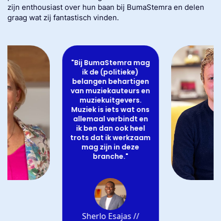
zijn enthousiast over hun baan bij BumaStemra en delen
graag wat zij fantastisch vinden.
"Bij BumaStemra mag
ik de (politieke)
belangen behartigen
van muziekauteurs en
muziekuitgevers.
Muziek is iets wat ons
allemaal verbindt en
ik ben dan ook heel
trots dat ik werkzaam
mag zijn in deze
branche."
Sherlo Esajas //