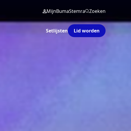
MijnBumaStemra
Zoeken
Setlijsten
Lid worden