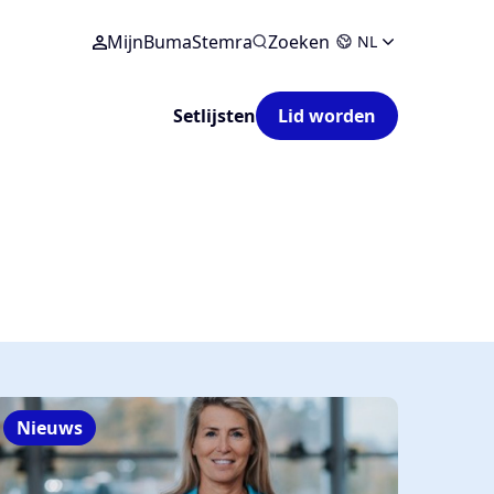
MijnBumaStemra
Zoeken
NL
Setlijsten
Lid worden
Nieuws