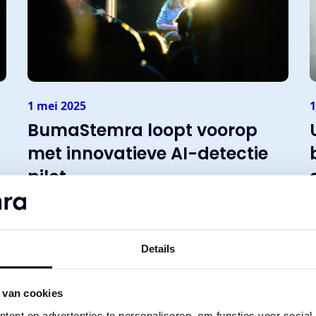
1 mei 2025
1
BumaStemra loopt voorop
met innovatieve AI-detectie
pilot
Lees meer
Details
Nieuws
 van cookies
ent en advertenties te personaliseren, om functies voor social