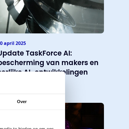
0 april 2025
Update TaskForce AI:
bescherming van makers en
eerlijke AI-ontwikkelingen
Lees meer
Over
Nieuws
 media te bieden en om ons