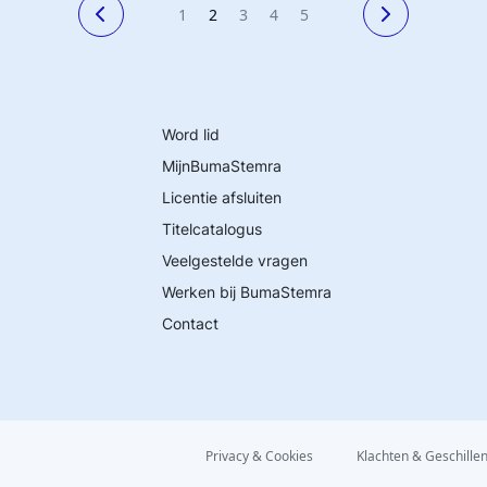
1
2
3
4
5
Word lid
MijnBumaStemra
Licentie afsluiten
Titelcatalogus
Veelgestelde vragen
Werken bij BumaStemra
Contact
Privacy & Cookies
Klachten & Geschille