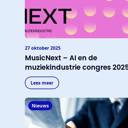
Contact
Contact
Geschiedenis van BumaStemra
27 oktober 2025
MusicNext – AI en de
muziekindustrie congres 202
Lees meer
Nieuws