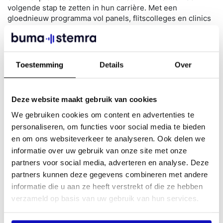
volgende stap te zetten in hun carrière. Met een
gloednieuw programma vol panels, flitscolleges en clinics
kunnen beginnende muzikanten hun hart ophalen.
Lees meer op de website van Muzikantendag
Toestemming
Details
Over
Gratis ticket als lid van BumaStemra
Deze website maakt gebruik van cookies
Speciaal voor leden van BumaStemra zijn er gratis tickets
We gebruiken cookies om content en advertenties te
verkrijgbaar voor Muzikantendag 2024. Vul het formulier
personaliseren, om functies voor social media te bieden
hieronder in om je aan te melden.
Dit kan tot en met 24
mei.
Je hoeft verder niks te doen, je ticket wordt in de
en om ons websiteverkeer te analyseren. Ook delen we
aanloop naar het evenement (uiterlijk een week
informatie over uw gebruik van onze site met onze
voorafgaand) naar je e-mailadres verstuurd door Stichting
partners voor social media, adverteren en analyse. Deze
Grap.
partners kunnen deze gegevens combineren met andere
informatie die u aan ze heeft verstrekt of die ze hebben
verzameld op basis van uw gebruik van hun services.
Je kunt je helaas niet meer aanmelden voor een gratis
ticket.