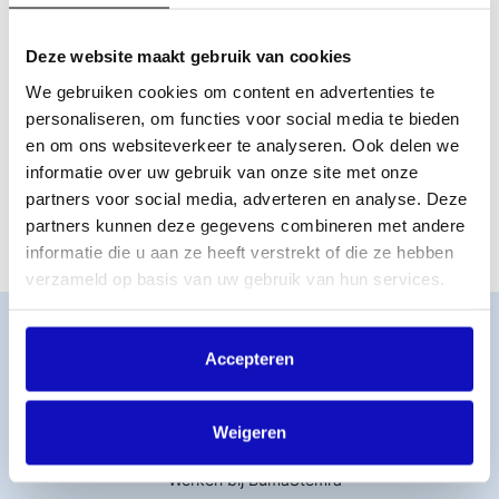
context
– bijvoorbeeld als merk, bedrijf of influencer – dan
ligt dat anders. In dat geval heb je wél een aanvullende
synchronisatielicentie (sync-licentie) van BumaStemra
Deze website maakt gebruik van cookies
nodig. De bestaande platformlicenties dekken namelijk
We gebruiken cookies om content en advertenties te
geen gebruik waarbij muziek wordt gekoppeld aan
commerciële content. Zonder zo’n sync-licentie maak je
personaliseren, om functies voor social media te bieden
inbreuk op het auteursrecht.
en om ons websiteverkeer te analyseren. Ook delen we
informatie over uw gebruik van onze site met onze
Heb je een sync-licentie nodig of wil je meer informatie?
partners voor social media, adverteren en analyse. Deze
Klik hier
.
partners kunnen deze gegevens combineren met andere
informatie die u aan ze heeft verstrekt of die ze hebben
verzameld op basis van uw gebruik van hun services.
Word lid
MijnBumaStemra
Accepteren
Licentie afsluiten
Titelcatalogus
Weigeren
Veelgestelde vragen
Werken bij BumaStemra