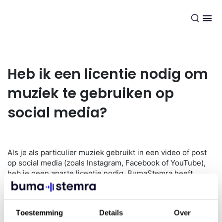
NL
Heb ik een licentie nodig om
muziek te gebruiken op
social media?
Als je als particulier muziek gebruikt in een video of post
op social media (zoals Instagram, Facebook of YouTube),
heb je geen aparte licentie nodig. BumaStemra heeft
namelijk afspraken met deze platforms, waardoor dit
gebruik al is afgedekt.
Gebruik je muziek op social media in een
commerciële
Toestemming
Details
Over