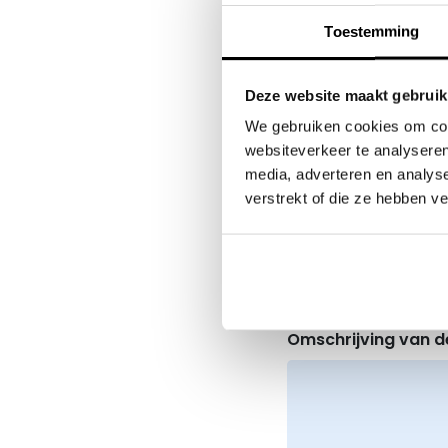
"
" geeft vereiste 
*
Toestemming
Naam bedrijf
*
Deze website maakt gebruik
We gebruiken cookies om cont
websiteverkeer te analyseren
media, adverteren en analys
verstrekt of die ze hebben v
Telefoonnummer
Omschrijving van de