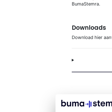
BumaStemra.
Downloads
Download hier aanv
Vraag een li