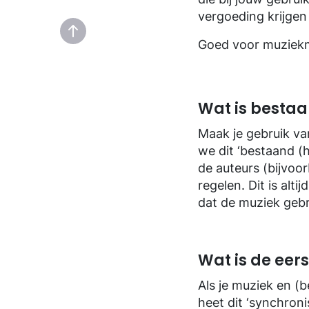
Contact
Contact
Geschiedenis van BumaStemra
vergoeding krijgen 
Goed voor muziekm
Wat is bestaa
Maak je gebruik va
we dit ‘bestaand (
de auteurs (bijvoo
regelen. Dit is alt
dat de muziek gebr
Wat is de eer
Als je muziek en (
heet dit ‘synchronis