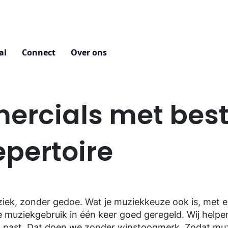
al
Connect
Over ons
rcials met bes
epertoire
ziek, zonder gedoe. Wat je muziekkeuze ook is, met ee
 muziekgebruik in één keer goed geregeld. Wij helpen 
uik past. Dat doen we zonder winstoogmerk. Zodat m