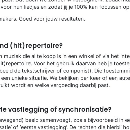
voor hun liedjes en zodat jij je 100% kan focussen op
akers. Goed voor jouw resultaten.
nd (hit)repertoire?
n muziek die al te koop is in een winkel of via het i
hit)repertoire’. Voor het gebruik daarvan heb je toes
rbeeld de tekstschrijver of componist). Die toestemmi
ijd een unieke situatie. We bekijken per keer of een aut
uikt wordt en welke vergoeding daarbij past.
ste vastlegging of synchronisatie?
bewegend) beeld samenvoegt, zoals bijvoorbeeld in e
atie’ of ‘eerste vastlegging’. De rechten die hierbij ho