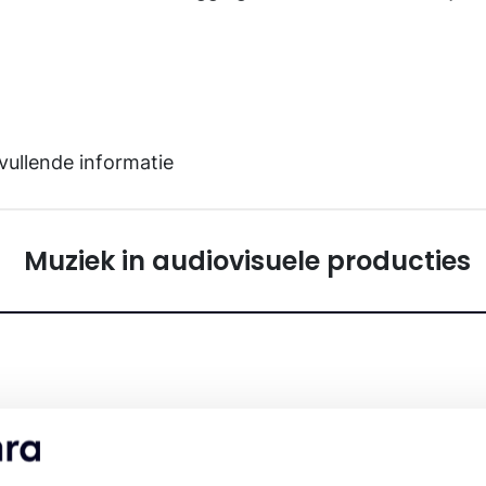
ullende informatie
Muziek in audiovisuele producties
centie aan voor muziek in jouw comm