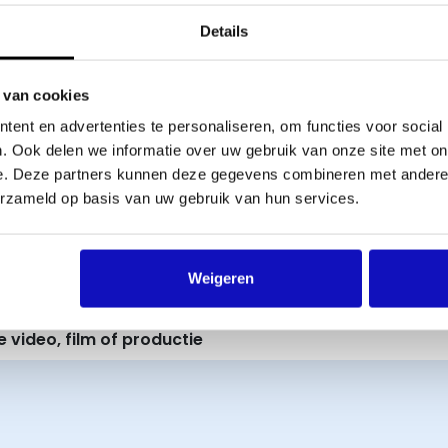
velden aan
Details
Naam licentieaanvrager
*
 van cookies
ent en advertenties te personaliseren, om functies voor social
. Ook delen we informatie over uw gebruik van onze site met on
e. Deze partners kunnen deze gegevens combineren met andere i
erzameld op basis van uw gebruik van hun services.
E-mailadres aanvrager
*
Weigeren
E-mailadres invoeren
E-
 video, film of productie