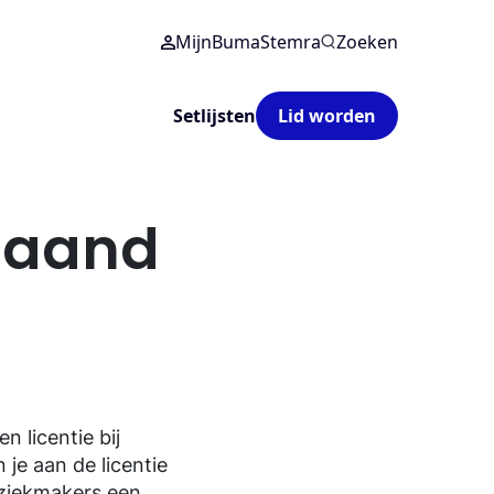
MijnBumaStemra
Zoeken
Setlijsten
Lid worden
taand
n licentie bij
je aan de licentie
uziekmakers een