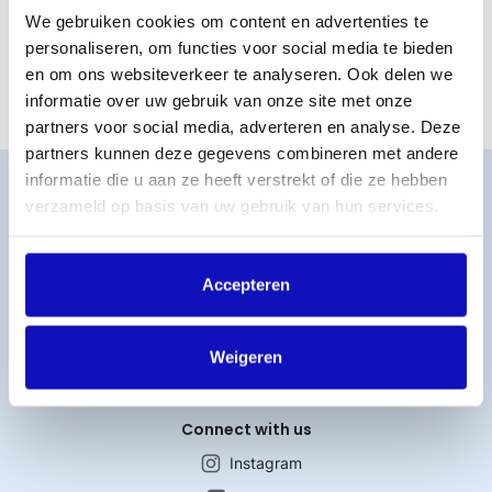
beantwoorden al je vragen.
We gebruiken cookies om content en advertenties te
Let op: ben je muziekmaker en wil je een klacht indienen?
personaliseren, om functies voor social media te bieden
Dan volg je andere stappen.
en om ons websiteverkeer te analyseren. Ook delen we
informatie over uw gebruik van onze site met onze
partners voor social media, adverteren en analyse. Deze
partners kunnen deze gegevens combineren met andere
informatie die u aan ze heeft verstrekt of die ze hebben
Word lid
verzameld op basis van uw gebruik van hun services.
MijnBumaStemra
Licentie afsluiten
Titelcatalogus
Accepteren
Veelgestelde vragen
Werken bij BumaStemra
Weigeren
Contact
Connect with us
Instagram