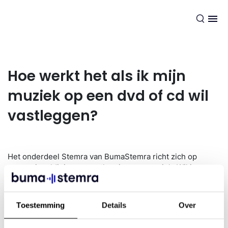
NL
Hoe werkt het als ik mijn
muziek op een dvd of cd wil
vastleggen?
Het onderdeel Stemra van BumaStemra richt zich op
vermenigvuldiging en vastlegging van muziek. Wil je
muziek vastleggen op beeld- of geluidsdragers zoals dvd’s
of cd’s? Dan heb je daar toestemming van Stemra voor
nodig. Onder makers van beeld- en geluidsdragers vallen
Toestemming
Details
Over
platenmaatschappijen, importeurs, omroepen,
producenten van achtergrondmuziek en reclamebureaus.