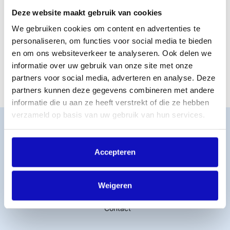
Ook organisaties die promotiemiddelen maken in de vorm
Deze website maakt gebruik van cookies
van een beeld- of geluidsdrager betalen een vergoeding.
Hoe hoger het commerciële belang, hoe hoger de
We gebruiken cookies om content en advertenties te
vergoeding die aan de componisten, songtekstschrijvers
personaliseren, om functies voor social media te bieden
en uitgevers van de gebruikte muziek wordt uitgekeerd.
en om ons websiteverkeer te analyseren. Ook delen we
Onder commercieel belang vallen bijvoorbeeld oplages en
informatie over uw gebruik van onze site met onze
het verspreidingsgebied.
partners voor social media, adverteren en analyse. Deze
partners kunnen deze gegevens combineren met andere
informatie die u aan ze heeft verstrekt of die ze hebben
verzameld op basis van uw gebruik van hun services.
Word lid
MijnBumaStemra
Licentie afsluiten
Accepteren
Titelcatalogus
Veelgestelde vragen
Weigeren
Werken bij BumaStemra
Contact