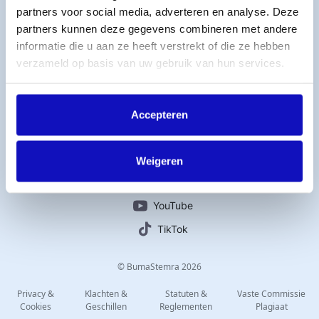
partners voor social media, adverteren en analyse. Deze
Licentie afsluiten
partners kunnen deze gegevens combineren met andere
Titelcatalogus
informatie die u aan ze heeft verstrekt of die ze hebben
Veelgestelde vragen
verzameld op basis van uw gebruik van hun services.
Werken bij BumaStemra
Contact
Accepteren
Connect with us
Instagram
Weigeren
LinkedIn
YouTube
TikTok
© BumaStemra 2026
Privacy &
Klachten &
Statuten &
Vaste Commissie
Cookies
Geschillen
Reglementen
Plagiaat