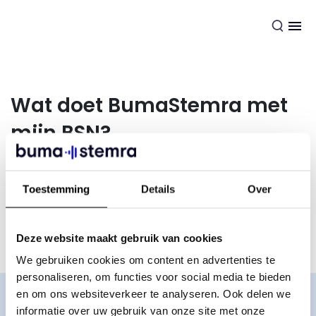
NL
Wat doet BumaStemra met
mijn BSN?
BumaStemra is vanaf uiterlijk 31 januari 2023 verplicht om
Toestemming
Details
Over
Burgerservicenummers (BSN) aan de Belastingdienst door
te geven. Hoe dat precies zit, kun je
hier
lezen.
Deze website maakt gebruik van cookies
We gebruiken cookies om content en advertenties te
personaliseren, om functies voor social media te bieden
Word lid
en om ons websiteverkeer te analyseren. Ook delen we
informatie over uw gebruik van onze site met onze
MijnBumaStemra