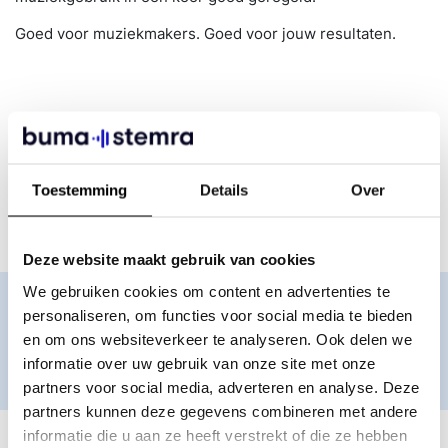
Goed voor muziekmakers. Goed voor jouw resultaten.
Deze licentie wordt gebruikt door
Cafe’s
Restaurants
Toestemming
Details
Over
Hotels
Deze website maakt gebruik van cookies
We gebruiken cookies om content en advertenties te
personaliseren, om functies voor social media te bieden
Belangrijk:
Denk aan een evenementen licentie voor
en om ons websiteverkeer te analyseren. Ook delen we
een evenement in jouw zaak.
informatie over uw gebruik van onze site met onze
partners voor social media, adverteren en analyse. Deze
partners kunnen deze gegevens combineren met andere
informatie die u aan ze heeft verstrekt of die ze hebben