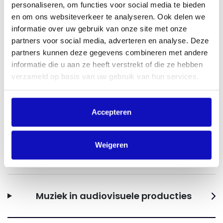
personaliseren, om functies voor social media te bieden
Wat is de eerste vastlegging of synchronisatie?
en om ons websiteverkeer te analyseren. Ook delen we
informatie over uw gebruik van onze site met onze
Als je muziek en (bewegend) beeld samenvoegt, zoals
partners voor social media, adverteren en analyse. Deze
bijvoorbeeld in een video, heet dit ‘synchronisatie’ of
‘eerste vastlegging’. De rechten die hierbij horen regel je
partners kunnen deze gegevens combineren met andere
via BumaStemra.
informatie die u aan ze heeft verstrekt of die ze hebben
verzameld op basis van uw gebruik van hun services.
Vraag een licentie aan via de portal van
BumaStemra
Accepteren
Downloads
Weigeren
Download hier aanvullende informatie
Muziek in audiovisuele producties