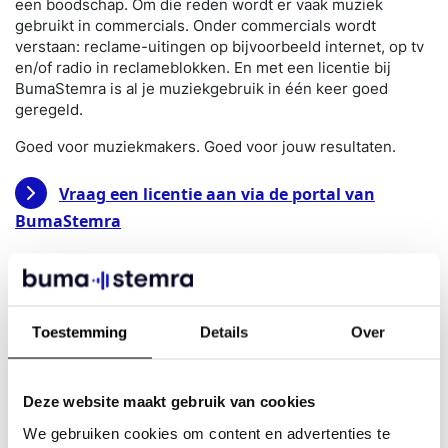
een boodschap. Om die reden wordt er vaak muziek
gebruikt in commercials. Onder commercials wordt
verstaan: reclame-uitingen op bijvoorbeeld internet, op tv
en/of radio in reclameblokken. En met een licentie bij
BumaStemra is al je muziekgebruik in één keer goed
geregeld.
Goed voor muziekmakers. Goed voor jouw resultaten.
Vraag een licentie aan via de portal van
BumaStemra
Wat is library- of stockmuziek?
Dit is muziek die speciaal gecomponeerd is voor gebruik in
Toestemming
Details
Over
audiovisuele producties. Doordat deze muziek vaak
instrumentaal is en goed ‘snijdbaar’, kun je het makkelijk
gebruiken in commercials. Voor het gebruik van library
Deze website maakt gebruik van cookies
muziek hebben we standaardtarieven.
We gebruiken cookies om content en advertenties te