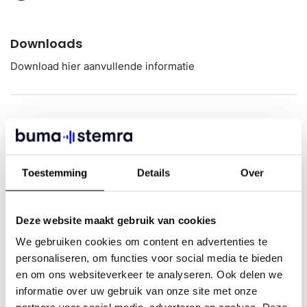
Downloads
Download hier aanvullende informatie
Algemene voorwaarden
Toestemming
Details
Over
Muziek tijdens livestreaming: vraag een
licentie aan
Deze website maakt gebruik van cookies
We gebruiken cookies om content en advertenties te
personaliseren, om functies voor social media te bieden
"
" geeft vereiste velden aan
*
en om ons websiteverkeer te analyseren. Ook delen we
Bedrijfsnaam
informatie over uw gebruik van onze site met onze