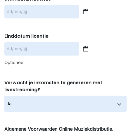
DD
slash
MM
Einddatum licentie
slash
JJJJ
DD
slash
Optioneel
MM
slash
Verwacht je inkomsten te genereren met
JJJJ
livestreaming?
Algemene Voorwaarden Online Muziekdistributie.