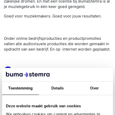
zakelijke dromen. En met een licentie bij BumaStemra is al
je muziekgebruik in één keer goed geregeld.
Goed voor muziekmakers. Goed voor jouw resultaten.
Onder online bedrijfsproducties en productpromoties
vallen alle audiovisuele producties die worden gemaakt in
opdracht van een bedrijf. En op internet worden geplaatst.
Vraag een licentie aan via de portal van
BumaStemra
Toestemming
Details
Over
Wat is library- of stockmuziek?
Dit is muziek die speciaal gecomponeerd is voor gebruik in
Deze website maakt gebruik van cookies
audiovisuele producties. Doordat deze muziek vaak
We gebruiken cookies om content en advertenties te
instrumentaal is en goed ‘snijdbaar’, kun je het makkelijk