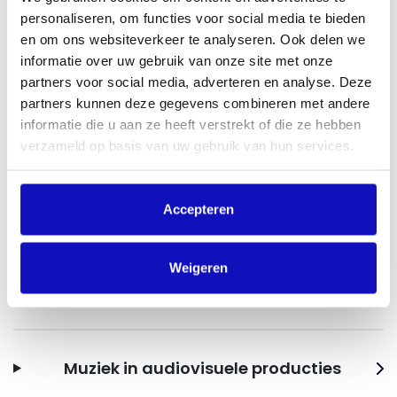
gebruiken in producties. Voor het gebruik van library
personaliseren, om functies voor social media te bieden
muziek hebben we standaardtarieven.
en om ons websiteverkeer te analyseren. Ook delen we
informatie over uw gebruik van onze site met onze
partners voor social media, adverteren en analyse. Deze
Wat is de eerste vastlegging of synchronisatie?
partners kunnen deze gegevens combineren met andere
informatie die u aan ze heeft verstrekt of die ze hebben
Als je muziek en (bewegend) beeld samenvoegt, zoals
verzameld op basis van uw gebruik van hun services.
bijvoorbeeld in een video, heet dit ‘synchronisatie’ of
‘eerste vastlegging’. De rechten die hierbij horen, regel je
via BumaStemra.
Accepteren
Downloads
Weigeren
Download hier aanvullende informatie
Muziek in audiovisuele producties