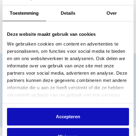
bedragen? Vraag dan een licentie aan via SCAN – het
Service Centrum Auteurs- en Naburige Rechten.
Toestemming
Details
Over
Vraag een licentie aan via SCAN
Vraag een evenementenlicentie aan
Deze website maakt gebruik van cookies
We gebruiken cookies om content en advertenties te
personaliseren, om functies voor social media te bieden
en om ons websiteverkeer te analyseren. Ook delen we
informatie over uw gebruik van onze site met onze
Belangrijk:
De licentie voor poppodia en welzijnswerk
partners voor social media, adverteren en analyse. Deze
is bedoeld voor evenementen waarvan de
partners kunnen deze gegevens combineren met andere
toegangsprijs lager is dan € 25,- en de gages of
informatie die u aan ze heeft verstrekt of die ze hebben
uitkoopsom van de uitvoerenden lager dan € 1.000,-
(beiden exclusief btw). Organiseer je een evenement
verzameld op basis van uw gebruik van hun services.
met hogere bedragen? Dan heb je een
evenementenlicentie nodig.
Accepteren