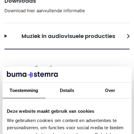
Downloads
Download hier aanvullende informatie
Muziek in audiovisuele producties
Vraag een licentie aan
"
" geeft vereiste velden aan
*
Toestemming
Details
Over
Naam bedrijf
*
Deze website maakt gebruik van cookies
We gebruiken cookies om content en advertenties te
personaliseren, om functies voor social media te bieden