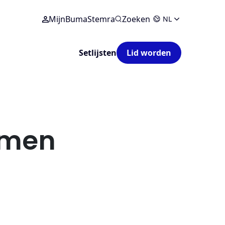
MijnBumaStemra
Zoeken
NL
Setlijsten
Lid worden
samen