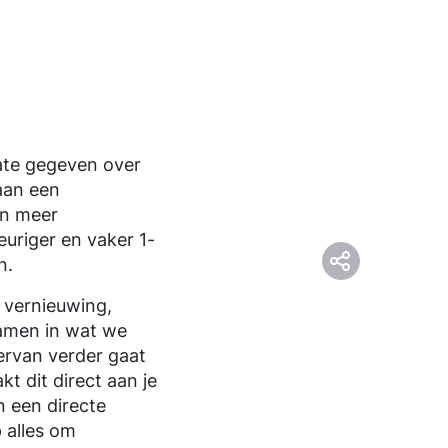
ate gegeven over
aan een
en meer
uriger en vaker 1-
n.
 vernieuwing,
amen in wat we
ervan verder gaat
t dit direct aan je
n een directe
p alles om