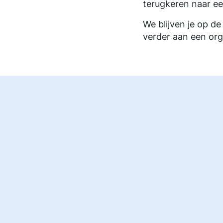
terugkeren naar een
We blijven je op d
verder aan een orga
NL