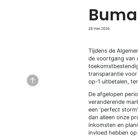
Contact
Contact
Geschiedenis van BumaStemra
Buma
28 mei 2026
Tijdens de Algeme
de voortgang van 
toekomstbestendig
transparantie voor
op-1 uitbetalen, te
De afgelopen perio
veranderende mar
een ‘perfect storm
dan alleen onze pr
inkomsten en plann
invloed hebben op j