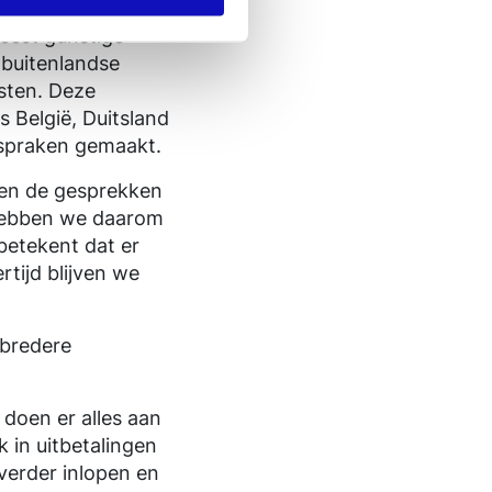
iteit met zich
eest gunstige
 buitenlandse
sten. Deze
s België, Duitsland
afspraken gemaakt.
pen de gesprekken
 hebben we daarom
 betekent dat er
rtijd blijven we
 bredere
 doen er alles aan
 in uitbetalingen
verder inlopen en