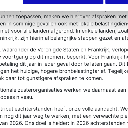
dynamiek van de muziekindustrie brengt extra complex
 op het gebied van
bronbelasting
. Om voor jou het m
 kunnen toepassen, maken we hierover afspraken met
 en in sommige gevallen ook met lokale belastingdien
niet voor alle landen afgerond. In enkele landen, zoal
inkrijk, zijn hierin al belangrijke stappen gezet en 
 waaronder de Verenigde Staten en Frankrijk, verlo
e voortgang op dit moment beperkt. Voor Frankrijk
etaling dit jaar in ieder geval door te laten gaan. Dit
gen het huidige, hogere bronbelastingtarief. Tegelijke
k daar tot gunstigere afspraken te komen.
tionale zusterorganisaties werken we daarnaast aan
ropees niveau.
stributieachterstanden heeft onze volle aandacht. We
n nog dit jaar weg te werken, met een verwachte piek
 van 2026. Ons doel is helder: in 2026 achterstanden 