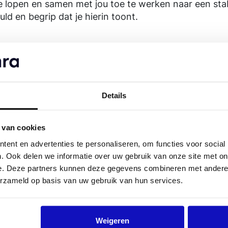
e lopen en samen met jou toe te werken naar een stab
d en begrip dat je hierin toont.
ystemen en processen zetten we belangrijke stappen
dat we:
Details
r 1-op-1 kunnen uitbetalen
, zodat inkomsten tijdig e
ken,
waardoor processen sneller verlopen en onze di
 van cookies
ent en advertenties te personaliseren, om functies voor social
eid kunnen geven over uitbetalingen
, met beter inzic
. Ook delen we informatie over uw gebruik van onze site met on
n worden verwerkt;
e. Deze partners kunnen deze gegevens combineren met andere i
sbaar houden
, zodat we kunnen blijven bouwen aan 
erzameld op basis van uw gebruik van hun services.
dige organisatie.
Weigeren