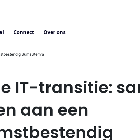
al
Connect
Over ons
omstbestendig BumaStemra
e IT-transitie: 
n aan een
mstbestendig