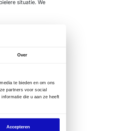
ielere situatie. We
 vooruit. Daarmee
Over
n betrouwbaar
enstverlening
 media te bieden en om ons
ht in hoe en
ze partners voor social
nformatie die u aan ze heeft
een
Accepteren