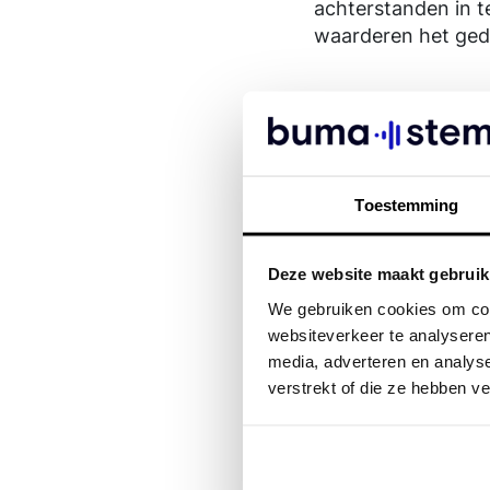
achterstanden in t
waarderen het gedul
Met onze nieuwe s
zorgen we ervoor 
Toestemming
Sneller en vake
binnenkomen;
Efficiënter wer
Deze website maakt gebruik
verbetert;
We gebruiken cookies om cont
Meer duidelijkh
websiteverkeer te analyseren
wanneer gelde
media, adverteren en analys
Kosten beheer
verstrekt of die ze hebben v
toekomstbesten