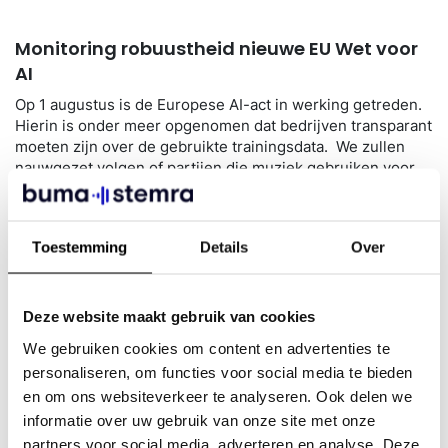
Monitoring robuustheid nieuwe EU Wet voor
AI
Op 1 augustus is de Europese AI-act in werking getreden.
Hierin is onder meer opgenomen dat bedrijven transparant
moeten zijn over de gebruikte trainingsdata. We zullen
nauwgezet volgen of partijen die muziek gebruiken voor
AI-trainingsdoeleinden zich aan de regels houden, zodat
we kunnen beoordelen of de AI-act effectief is en waar we
op de lange termijn mogelijk nog moeten lobbyen om dit te
Toestemming
Details
Over
verbeteren.
Deze website maakt gebruik van cookies
Evenementen ter Bevordering van AI Netwerk
We gebruiken cookies om content en advertenties te
en Betrokkenheid
personaliseren, om functies voor social media te bieden
We hebben twee evenementen op de planning staan met
en om ons websiteverkeer te analyseren. Ook delen we
AI als hoofdthema. Deze evenementen zullen een platform
informatie over uw gebruik van onze site met onze
bieden voor het delen van inzichten en het verzamelen
partners voor social media, adverteren en analyse. Deze