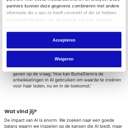
van waardevolle feedback;
partners kunnen deze gegevens combineren met andere
informatie die u aan ze heeft verstrekt of die ze hebben
Op
2 december 2024
organiseren BumaStemra, NVPI
verzameld op basis van uw gebruik van hun services.
Muziek en Sena het congres
‘AI & de muziekindustrie’.
Een unieke gelegenheid voor al onze leden om kennis
te delen, inspiratie op te doen, trends te verkennen,
uitdagingen aan te gaan en te netwerken. Bekijk de
Accepteren
congres website
voor de laatste info.
Op
15 oktober
organiseert BumaStemra
een besloten
AI-event
waarbij onze RvT (Raad van Toezicht), RvR
Weigeren
(Raad van rechthebbenden), RvB (Raad van Bestuur)
en Ondernemingsraad samenkomen om antwoord te
geven op de vraag; ‘Hoe kan BumaStemra de
ontwikkelingen in AI gebruiken om waarde te creëren
voor haar leden, nu en in de toekomst.’
Wat vind jij?
De impact van AI is enorm. We zoeken naar een goede
balans waarin we inspelen op de kansen die AI biedt, maar