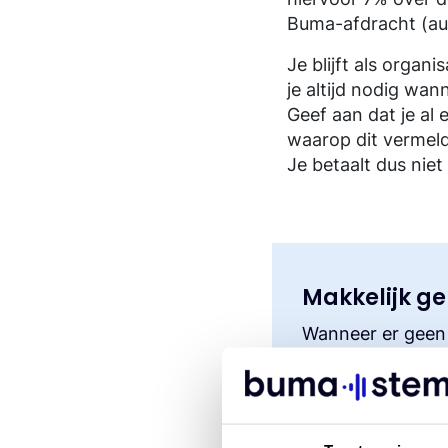
Contact
Contact
Geschiedenis van BumaStemra
Buma-afdracht (aut
Je blijft als organ
je altijd nodig wan
Geef aan dat je al
waarop dit vermeld
Je betaalt dus niet
Makkelijk ge
Wanneer er geen t
boekingsbureau b
voldoende gewees
Aanvullende 