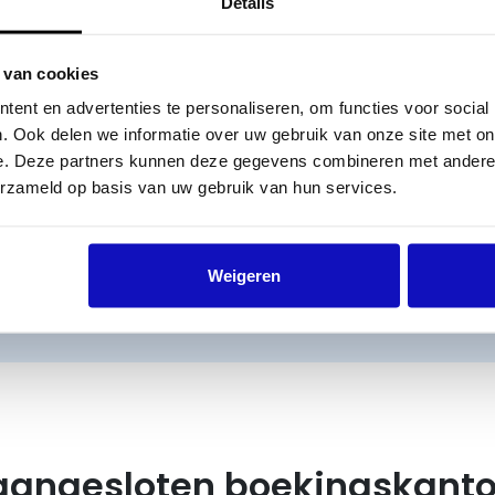
Details
voor alle acts de Buma afdracht aan het boekingskant
n een ticketverkoop? Dan berekent Buma het nog te
en ontvang je hier een aanvullende factuur voor.
 van cookies
ent en advertenties te personaliseren, om functies voor social
nduidelijk of je een opgave moet doen, o
. Ook delen we informatie over uw gebruik van onze site met on
atie nodig over de berekening van het
e. Deze partners kunnen deze gegevens combineren met andere i
erzameld op basis van uw gebruik van hun services.
en PDF met meer informatie.
Weigeren
en evenementen licentie aan
 aangesloten boekingskant