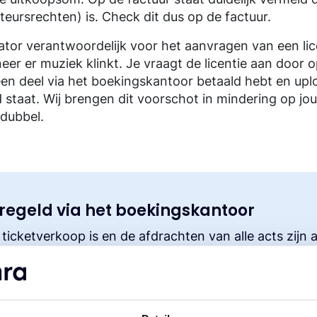
eursrechten) is. Check dit dus op de factuur.
isator verantwoordelijk voor het aanvragen van een li
neer er muziek klinkt. Je vraagt de licentie aan door 
 een deel via het boekingskantoor betaald hebt en upl
 staat. Wij brengen dit voorschot in mindering op jou
 dubbel.
regeld via het boekingskantoor
icketverkoop is en de afdrachten van alle acts zijn a
etaald, dan is het al betaalde bedrag (aan het boeki
t en volgt er geen aanvullende licentie meer via Bu
licentie