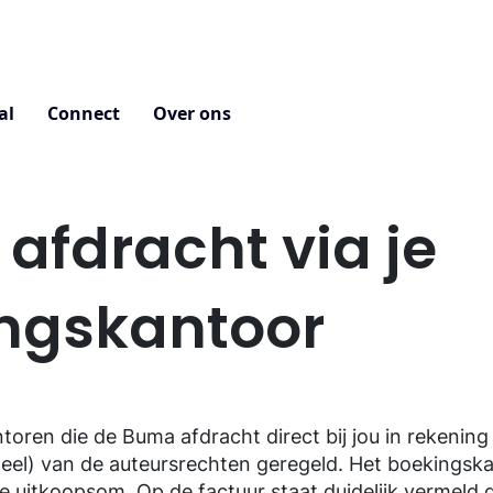
al
Connect
Over ons
afdracht via je
ngskantoor
ntoren die de Buma afdracht direct bij jou in rekenin
n deel) van de auteursrechten geregeld. Het boekings
e uitkoopsom. Op de factuur staat duidelijk vermeld d