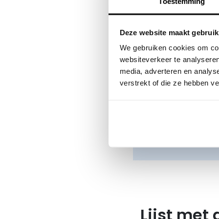
Toestemming
Heb je nog niet 
was er sprake va
voor de licentie 
Deze website maakt gebruik
We gebruiken cookies om cont
Is het nog o
websiteverkeer te analyseren
meer inform
media, adverteren en analys
bedrag?
verstrekt of die ze hebben v
Klik hier voor e
Vraag hier e
Lijst met