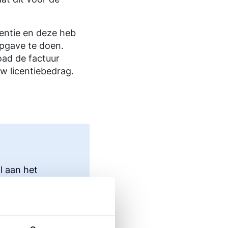
centie en deze heb
opgave te doen.
oad de factuur
w licentiebedrag.
l aan het
ngsbureau)
ma.