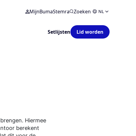
MijnBumaStemra
Zoeken
NL
Setlijsten
Lid worden
g brengen. Hiermee
kantoor berekent
at dit voor de