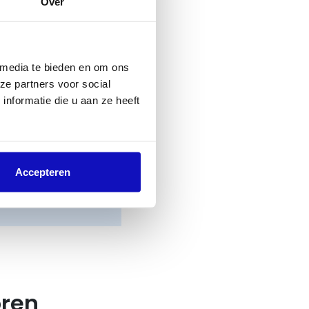
Over
oor betaald en/of
 betalen bedrag
 media te bieden en om ons
f heb je
ze partners voor social
 aanvullende
nformatie die u aan ze heeft
Accepteren
oren