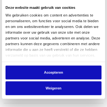
Deze website maakt gebruik van cookies
Waarom werd de achtergrondmuziek in
We gebruiken cookies om content en advertenties te
2025 anders berekend?
personaliseren, om functies voor social media te bieden
en om ons websiteverkeer te analyseren. Ook delen we
informatie over uw gebruik van onze site met onze
partners voor social media, adverteren en analyse. Deze
Wat is de 60-secondenregel precies?
partners kunnen deze gegevens combineren met andere
informatie die u aan ze heeft verstrekt of die ze hebben
verzameld op basis van uw gebruik van hun services.
Wat gebeurde er na de uitbetaling van
september 2025?
Accepteren
Waarom is niet eerder ingegrepen toen de
Weigeren
impact duidelijk werd?