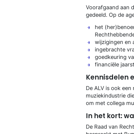
Voorafgaand aan d
gedeeld. Op de ag
het (her)benoe
Rechthebbenden
wijzigingen en
ingebrachte vr
goedkeuring va
financiële jaar
Kennisdelen 
De ALV is ook een 
muziekindustrie di
om met collega mu
In het kort: w
De Raad van Recht