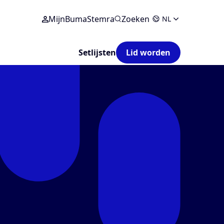
MijnBumaStemra
Zoeken
NL
Setlijsten
Lid worden