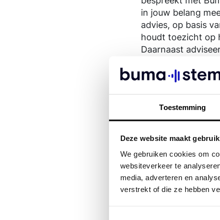
bespreekt met Buma
in jouw belang mee
advies, op basis v
houdt toezicht op 
Daarnaast adviseer
De Raad van Bestuu
functioneren en de
Deelnemen kan
Toestemming
Je kunt de ALV onl
locatie de ALV pla
op de hoogte gehou
Deze website maakt gebruik
omgeving.
We gebruiken cookies om cont
websiteverkeer te analyseren
media, adverteren en analys
verstrekt of die ze hebben v
Veelgest