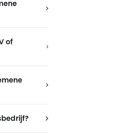
emene
V of
gemene
bedrijf?