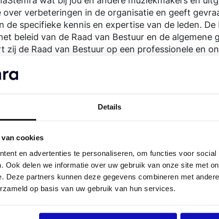
Stemra wat bij jou en andere muziekmakers en uitge
 over verbeteringen in de organisatie en geeft gev
an de specifieke kennis en expertise van de leden. D
het beleid van de Raad van Bestuur en de algemene 
t zij de Raad van Bestuur op een professionele en ona
r is verantwoordelijk voor de algemene en dagelijkse 
 resultaten van de organisatie.
 op locatie en online
Details
ine of op locatie bijwonen. Vooraf wordt bekend ge
atsvindt. Wanneer je je hebt aangemeld via het aanme
den en ontvang je kort voor de bijeenkomst een link
 van cookies
ent en advertenties te personaliseren, om functies voor social
. Ook delen we informatie over uw gebruik van onze site met on
e. Deze partners kunnen deze gegevens combineren met andere i
erzameld op basis van uw gebruik van hun services.
elde vragen over de Algem