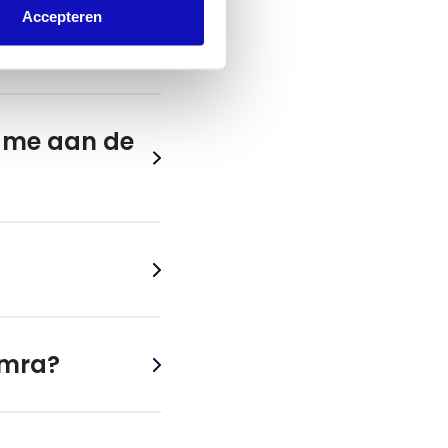
Accepteren
ame aan de
emra?