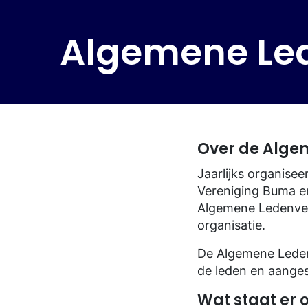
Contact
Contact
Geschiedenis van BumaStemra
Algemene Le
Over de Alge
Jaarlijks organis
Vereniging Buma e
Algemene Ledenve
organisatie.
De Algemene Ledenv
de leden en aange
Wat staat er