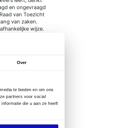
vers leeft, denkt
raagd en ongevraagd
e Raad van Toezicht
gang van zaken.
fhankelijke wijze.
leiding, het
Over
maakt op welke
ldformulier word je
 naar de online
 media te bieden en om ons
ze partners voor social
nformatie die u aan ze heeft
ene