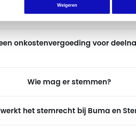
Weigeren
gadering
 een onkostenvergoeding voor deeln
Wie mag er stemmen?
 werkt het stemrecht bij Buma en St