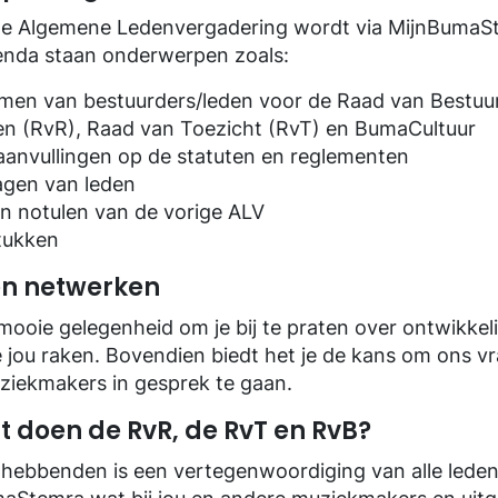
e Algemene Ledenvergadering wordt via MijnBumaS
enda staan onderwerpen zoals:
men van bestuurders/leden voor de Raad van Bestuu
 (RvR), Raad van Toezicht (RvT) en BumaCultuur
 aanvullingen op de statuten en reglementen
agen van leden
n notulen van de vorige ALV
stukken
en netwerken
mooie gelegenheid om je bij te praten over ontwikkel
e jou raken. Bovendien biedt het je de kans om ons vr
ziekmakers in gesprek te gaan.
at doen de RvR, de RvT en RvB?
hebbenden is een vertegenwoordiging van alle lede